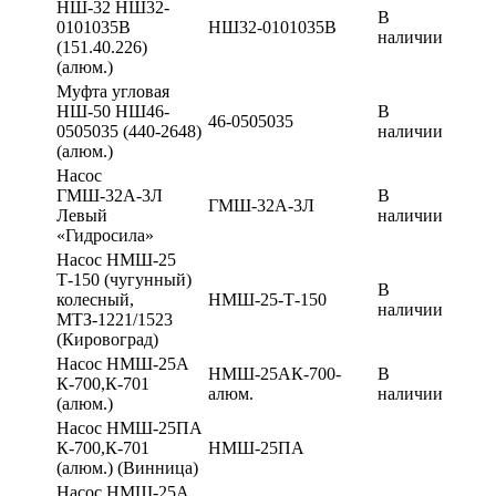
НШ-32 НШ32-
В
0101035В
НШ32-0101035В
наличии
(151.40.226)
(алюм.)
Муфта угловая
НШ-50 НШ46-
В
46-0505035
0505035 (440-2648)
наличии
(алюм.)
Насос
ГМШ-32А-3Л
В
ГМШ-32А-3Л
Левый
наличии
«Гидросила»
Насос НМШ-25
Т-150 (чугунный)
В
колесный,
НМШ-25-Т-150
наличии
МТЗ-1221/1523
(Кировоград)
Насос НМШ-25А
НМШ-25АК-700-
В
К-700,К-701
алюм.
наличии
(алюм.)
Насос НМШ-25ПА
К-700,К-701
НМШ-25ПА
(алюм.) (Винница)
Насос НМШ-25А