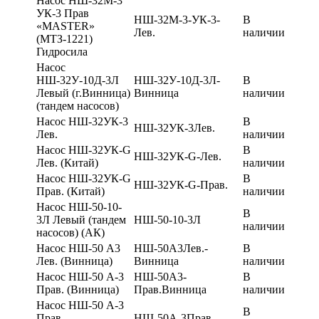
Насос НШ-32М-3
УК-3 Прав
НШ-32М-3-УК-3-
В
«MASTER»
Лев.
наличии
(МТЗ-1221)
Гидросила
Насос
НШ-32У-10Д-3Л
НШ-32У-10Д-3Л-
В
Левый (г.Винница)
Винница
наличии
(тандем насосов)
Насос НШ-32УК-3
В
НШ-32УК-3Лев.
Лев.
наличии
Насос НШ-32УК-G
В
НШ-32УК-G-Лев.
Лев. (Китай)
наличии
Насос НШ-32УК-G
В
НШ-32УК-G-Прав.
Прав. (Китай)
наличии
Насос НШ-50-10-
В
3Л Левый (тандем
НШ-50-10-3Л
наличии
насосов) (АК)
Насос НШ-50 А3
НШ-50А3Лев.-
В
Лев. (Винница)
Винница
наличии
Насос НШ-50 А-3
НШ-50А3-
В
Прав. (Винница)
Прав.Винница
наличии
Насос НШ-50 А-3
В
Прав.
НШ-50А-3Прав.