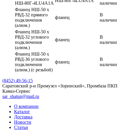
НШ-80Г-4LU4A1A
НШ-80Г-4LU4A1A
наличии
Фланец НШ-50 х
РВД-32 прямого
В
фланец
подключения
наличии
(алюм.)
Фланец НШ-50 х
РВД-32 углового
В
фланец
подключения
наличии
(алюм.)
Фланец НШ-50 х
РВД-36 углового
В
фланец
подключения
наличии
(алюм.) (с резьбой)
(8452) 49-56-15
Саратовский р-н Промузел «Зоринский», Промбаза ПКП
Камаз-Сервис
sar_shatun@mail.ru
О компании
Каталог
Доставка
Новости
Статьи