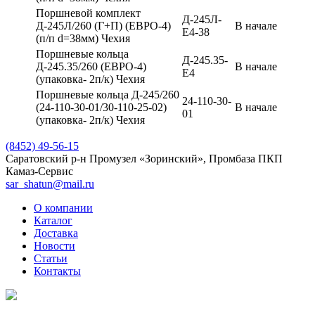
Поршневой комплект
Д-245Л-
Д-245Л/260 (Г+П) (ЕВРО-4)
В начале
Е4-38
(п/п d=38мм) Чехия
Поршневые кольца
Д-245.35-
Д-245.35/260 (ЕВРО-4)
В начале
Е4
(упаковка- 2п/к) Чехия
Поршневые кольца Д-245/260
24-110-30-
(24-110-30-01/30-110-25-02)
В начале
01
(упаковка- 2п/к) Чехия
(8452) 49-56-15
Саратовский р-н Промузел «Зоринский», Промбаза ПКП
Камаз-Сервис
sar_shatun@mail.ru
О компании
Каталог
Доставка
Новости
Статьи
Контакты