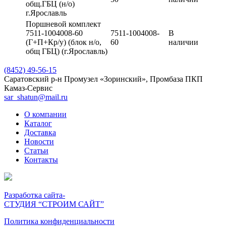
общ.ГБЦ (н/о)
г.Ярославль
Поршневой комплект
7511-1004008-60
7511-1004008-
В
(Г+П+Кр/у) (блок н/о,
60
наличии
общ ГБЦ) (г.Ярославль)
(8452) 49-56-15
Саратовский р-н Промузел «Зоринский», Промбаза ПКП
Камаз-Сервис
sar_shatun@mail.ru
О компании
Каталог
Доставка
Новости
Статьи
Контакты
Разработка сайта-
СТУДИЯ “СТРОИМ САЙТ”
Политика конфиденциальности