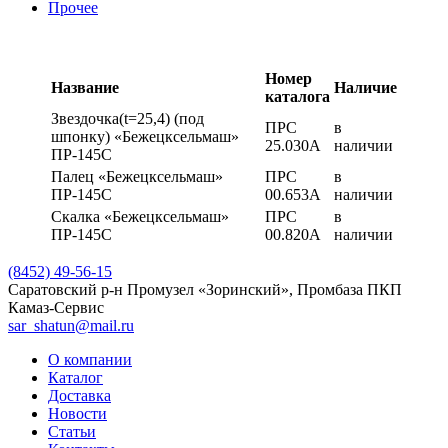
Прочее
Номер
Название
Наличие
каталога
Звездочка(t=25,4) (под
ПРС
в
шпонку) «Бежецксельмаш»
25.030А
наличии
ПР-145С
Палец «Бежецксельмаш»
ПРС
в
ПР-145С
00.653А
наличии
Скалка «Бежецксельмаш»
ПРС
в
ПР-145С
00.820А
наличии
(8452) 49-56-15
Саратовский р-н Промузел «Зоринский», Промбаза ПКП
Камаз-Сервис
sar_shatun@mail.ru
О компании
Каталог
Доставка
Новости
Статьи