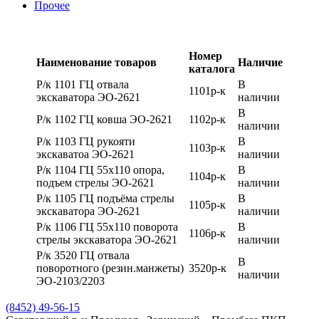
Прочее
Номер
Наименование товаров
Наличие
каталога
Р/к 1101 ГЦ отвала
В
1101р-к
экскаватора ЭО-2621
наличии
В
Р/к 1102 ГЦ ковша ЭО-2621
1102р-к
наличии
Р/к 1103 ГЦ рукояти
В
1103р-к
экскаватоа ЭО-2621
наличии
Р/к 1104 ГЦ 55х110 опора,
В
1104р-к
подъем стрелы ЭО-2621
наличии
Р/к 1105 ГЦ подъёма стрелы
В
1105р-к
экскаватора ЭО-2621
наличии
Р/к 1106 ГЦ 55х110 поворота
В
1106р-к
стрелы экскаватора ЭО-2621
наличии
Р/к 3520 ГЦ отвала
В
поворотного (резин.манжеты)
3520р-к
наличии
ЭО-2103/2203
(8452) 49-56-15