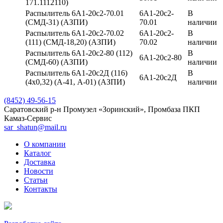
171.1112110)
Распылитель 6А1-20с2-70.01
6А1-20с2-
В
(СМД-31) (АЗПИ)
70.01
наличии
Распылитель 6А1-20с2-70.02
6А1-20с2-
В
(111) (СМД-18,20) (АЗПИ)
70.02
наличии
Распылитель 6А1-20с2-80 (112)
В
6А1-20с2-80
(СМД-60) (АЗПИ)
наличии
Распылитель 6А1-20с2Д (116)
В
6А1-20с2Д
(4х0,32) (А-41, А-01) (АЗПИ)
наличии
(8452) 49-56-15
Саратовский р-н Промузел «Зоринский», Промбаза ПКП
Камаз-Сервис
sar_shatun@mail.ru
О компании
Каталог
Доставка
Новости
Статьи
Контакты