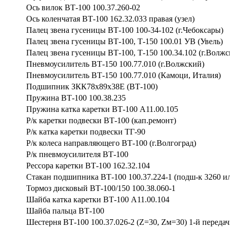
Ось вилок ВТ-100 100.37.260-02
Ось коленчатая ВТ-100 162.32.033 правая (узел)
Палец звена гусеницы ВТ-100 100-34-102 (г.Чебоксары)
Палец звена гусеницы ВТ-100, Т-150 100.01 УВ (Увель)
Палец звена гусеницы ВТ-100, Т-150 100.34.102 (г.Волжс
Пневмоусилитель ВТ-150 100.77.010 (г.Волжский)
Пневмоусилитель ВТ-150 100.77.010 (Камоци, Италия)
Подшипник ЗКК78х89х38Е (ВТ-100)
Пружина ВТ-100 100.38.235
Пружина катка каретки ВТ-100 А11.00.105
Р/к каретки подвески ВТ-100 (кап.ремонт)
Р/к катка каретки подвески ТГ-90
Р/к колеса направляющего ВТ-100 (г.Волгоград)
Р/к пневмоусилителя ВТ-100
Рессора каретки ВТ-100 162.32.104
Стакан подшипника ВТ-100 100.37.224-1 (подш-к 3260 и
Тормоз дисковый ВТ-100/150 100.38.060-1
Шайба катка каретки ВТ-100 А11.00.104
Шайба пальца ВТ-100
Шестерня ВТ-100 100.37.026-2 (Z=30, Zм=30) 1-й передач