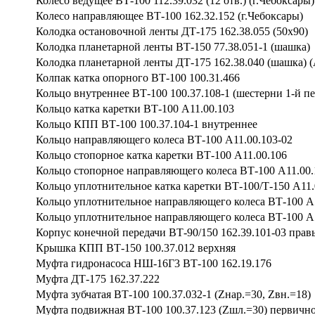
Колесо ведущее ВТ-100 112.39.032 (12 отв.) (г.Чебоксары)
Колесо направляющее ВТ-100 162.32.152 (г.Чебоксары)
Колодка остановочной ленты ДТ-175 162.38.055 (50х90)
Колодка планетарной ленты ВТ-150 77.38.051-1 (шашка)
Колодка планетарной ленты ДТ-175 162.38.040 (шашка) 
Колпак катка опорного ВТ-100 100.31.466
Кольцо внутреннее ВТ-100 100.37.108-1 (шестерни 1-й пе
Кольцо катка каретки ВТ-100 А11.00.103
Кольцо КПП ВТ-100 100.37.104-1 внутреннее
Кольцо направляющего колеса ВТ-100 А11.00.103-02
Кольцо стопорное катка каретки ВТ-100 А11.00.106
Кольцо стопорное направляющего колеса ВТ-100 А11.00.
Кольцо уплотнительное катка каретки ВТ-100/Т-150 А11.
Кольцо уплотнительное направляющего колеса ВТ-100 А1
Кольцо уплотнительное направляющего колеса ВТ-100 А1
Корпус конечной передачи ВТ-90/150 162.39.101-03 правы
Крышка КПП ВТ-150 100.37.012 верхняя
Муфта гидронасоса НШ-16Г3 ВТ-100 162.19.176
Муфта ДТ-175 162.37.222
Муфта зубчатая ВТ-100 100.37.032-1 (Zнар.=30, Zвн.=18)
Муфта подвижная ВТ-100 100.37.123 (Zшл.=30) первично