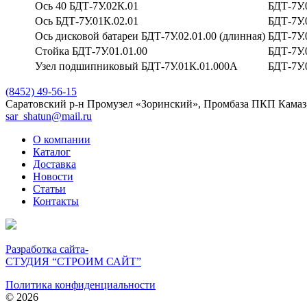
Ось 40 БДТ-7У.02К.01
БДТ-7У.
Ось БДТ-7У.01К.02.01
БДТ-7У.
Ось дисковой батареи БДТ-7У.02.01.00 (длинная)
БДТ-7У.
Стойка БДТ-7У.01.01.00
БДТ-7У.
Узел подшипниковый БДТ-7У.01К.01.000А
БДТ-7У.
(8452) 49-56-15
Саратовский р-н Промузел «Зоринский», Промбаза ПКП Камаз
sar_shatun@mail.ru
О компании
Каталог
Доставка
Новости
Статьи
Контакты
Разработка сайта-
СТУДИЯ “СТРОИМ САЙТ”
Политика конфиденциальности
© 2026