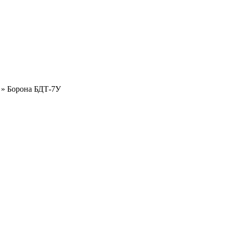
»
Борона БДТ-7У