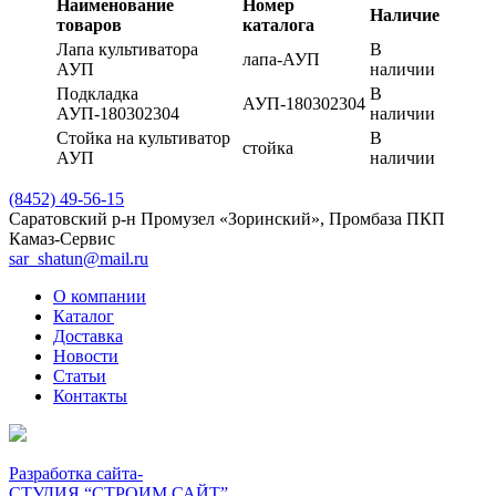
Наименование
Номер
Наличие
товаров
каталога
Лапа культиватора
В
лапа-АУП
АУП
наличии
Подкладка
В
АУП-180302304
АУП-180302304
наличии
Стойка на культиватор
В
стойка
АУП
наличии
(8452) 49-56-15
Саратовский р-н Промузел «Зоринский», Промбаза ПКП
Камаз-Сервис
sar_shatun@mail.ru
О компании
Каталог
Доставка
Новости
Статьи
Контакты
Разработка сайта-
СТУДИЯ “СТРОИМ САЙТ”