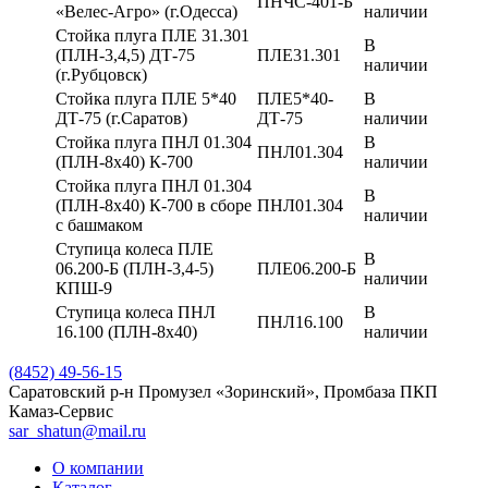
ПНЧС-401-Б
«Велес-Агро» (г.Одесса)
наличии
Стойка плуга ПЛЕ 31.301
В
(ПЛН-3,4,5) ДТ-75
ПЛЕ31.301
наличии
(г.Рубцовск)
Стойка плуга ПЛЕ 5*40
ПЛЕ5*40-
В
ДТ-75 (г.Саратов)
ДТ-75
наличии
Стойка плуга ПНЛ 01.304
В
ПНЛ01.304
(ПЛН-8х40) К-700
наличии
Стойка плуга ПНЛ 01.304
В
(ПЛН-8х40) К-700 в сборе
ПНЛ01.304
наличии
с башмаком
Ступица колеса ПЛЕ
В
06.200-Б (ПЛН-3,4-5)
ПЛЕ06.200-Б
наличии
КПШ-9
Ступица колеса ПНЛ
В
ПНЛ16.100
16.100 (ПЛН-8х40)
наличии
(8452) 49-56-15
Саратовский р-н Промузел «Зоринский», Промбаза ПКП
Камаз-Сервис
sar_shatun@mail.ru
О компании
Каталог