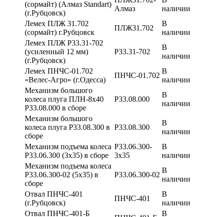
(сормайт) (Алмаз Standart)
Алмаз
наличии
(г.Рубцовск)
Лемех ПЛЖ 31.702
В
ПЛЖ31.702
(сормайт) г.Рубцовск
наличии
Лемех ПЛЖ Р33.31-702
В
(усиленный 12 мм)
Р33.31-702
наличии
(г.Рубцовск)
Лемех ПНЧС-01.702
В
ПНЧС-01.702
«Велес-Агро» (г.Одесса)
наличии
Механизм большого
В
колеса плуга ПЛН-8х40
Р33.08.000
наличии
Р33.08.000 в сборе
Механизм большого
В
колеса плуга Р33.08.300 в
Р33.08.300
наличии
сборе
Механизм подъема колеса
Р33.06.300-
В
Р33.06.300 (3х35) в сборе
3х35
наличии
Механизм подъема колеса
В
Р33.06.300-02 (5х35) в
Р33.06.300-02
наличии
сборе
Отвал ПНЧС-401
В
ПНЧС-401
(г.Рубцовск)
наличии
Отвал ПНЧС-401-Б
В