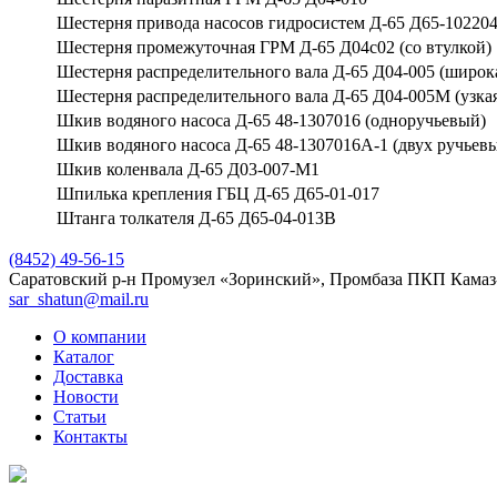
Шестерня привода насосов гидросистем Д-65 Д65-10220
Шестерня промежуточная ГРМ Д-65 Д04с02 (со втулкой)
Шестерня распределительного вала Д-65 Д04-005 (широк
Шестерня распределительного вала Д-65 Д04-005М (узка
Шкив водяного насоса Д-65 48-1307016 (одноручьевый)
Шкив водяного насоса Д-65 48-1307016А-1 (двух ручьев
Шкив коленвала Д-65 Д03-007-М1
Шпилька крепления ГБЦ Д-65 Д65-01-017
Штанга толкателя Д-65 Д65-04-013В
(8452) 49-56-15
Саратовский р-н Промузел «Зоринский», Промбаза ПКП Камаз
sar_shatun@mail.ru
О компании
Каталог
Доставка
Новости
Статьи
Контакты