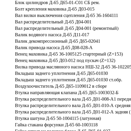
Блок цилиндров Д-65 Д65-01-С01 СБ рем.
Болт крепления маховика Д-65 Д03-015
Вал вилки выключения сцепления Д-65 36-1604111
Вал распределительный Д-65 Д04-001
Вал распределительный Д-65 Д04-001 (ремонтный)
Валик водяного насоса Д-65 Д11-017
Валик декомпрессионный Д-65 Д65-02041
Валик привода насоса Д-65 Д08-028-А
Венец маховика Д-65 36-1005125 стартерный (Z=153)
Венец маховика Д-65 Д03-012 под пускач (Z=132)
Вилка привода маслянного насоса НШ-32 Д-65 36-10220
Вкладыш заднего уплотнения Д-65 Д65-01030
Вкладыш заднего уплотнения Д-65 Д65-01030 ст.обр.
Воздухоочиститель Д-65 Д65-1109012 в сборе
Втулка направляющая клапана Д-65 Д65-1003032-Б
Втулка распределительного вала Д-65 Д01-008-А1 передня
Втулка распределительного вала Д-65 Д01-010-А средняя 
Втулка распределительного вала Д-65 Д01-012-А задняя (1
Втулка шатуна Д-65 50-1004115 (латунная)
Гайка стакана форсунки Д-65 60-1003118