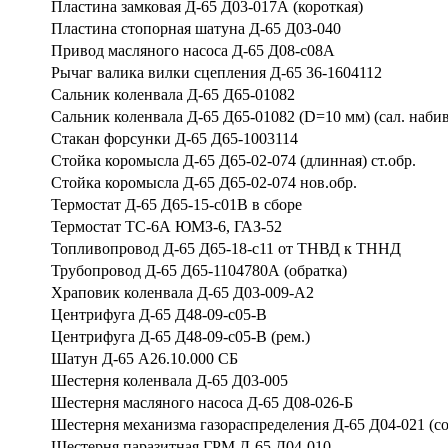
Пластина замковая Д-65 Д03-017А (короткая)
Пластина стопорная шатуна Д-65 Д03-040
Привод масляного насоса Д-65 Д08-с08А
Рычаг валика вилки сцепления Д-65 36-1604112
Сальник коленвала Д-65 Д65-01082
Сальник коленвала Д-65 Д65-01082 (D=10 мм) (сал. набив
Стакан форсунки Д-65 Д65-1003114
Стойка коромысла Д-65 Д65-02-074 (длинная) ст.обр.
Стойка коромысла Д-65 Д65-02-074 нов.обр.
Термостат Д-65 Д65-15-с01В в сборе
Термостат ТС-6А ЮМЗ-6, ГАЗ-52
Топливопровод Д-65 Д65-18-с11 от ТНВД к ТННД
Трубопровод Д-65 Д65-1104780А (обратка)
Храповик коленвала Д-65 Д03-009-А2
Центрифуга Д-65 Д48-09-с05-В
Центрифуга Д-65 Д48-09-с05-В (рем.)
Шатун Д-65 А26.10.000 СБ
Шестерня коленвала Д-65 Д03-005
Шестерня масляного насоса Д-65 Д08-026-Б
Шестерня механизма газораспределения Д-65 Д04-021 (со
Шестерня паразитная ГРМ Д-65 Д04-010