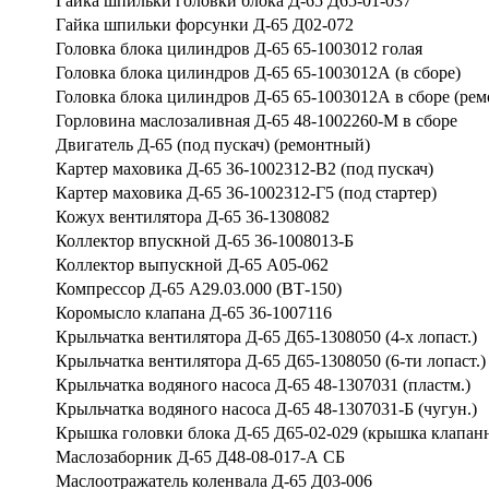
Гайка шпильки головки блока Д-65 Д65-01-037
Гайка шпильки форсунки Д-65 Д02-072
Головка блока цилиндров Д-65 65-1003012 голая
Головка блока цилиндров Д-65 65-1003012А (в сборе)
Головка блока цилиндров Д-65 65-1003012А в сборе (рем
Горловина маслозаливная Д-65 48-1002260-М в сборе
Двигатель Д-65 (под пускач) (ремонтный)
Картер маховика Д-65 36-1002312-В2 (под пускач)
Картер маховика Д-65 36-1002312-Г5 (под стартер)
Кожух вентилятора Д-65 36-1308082
Коллектор впускной Д-65 36-1008013-Б
Коллектор выпускной Д-65 А05-062
Компрессор Д-65 А29.03.000 (ВТ-150)
Коромысло клапана Д-65 36-1007116
Крыльчатка вентилятора Д-65 Д65-1308050 (4-х лопаст.)
Крыльчатка вентилятора Д-65 Д65-1308050 (6-ти лопаст.)
Крыльчатка водяного насоса Д-65 48-1307031 (пластм.)
Крыльчатка водяного насоса Д-65 48-1307031-Б (чугун.)
Крышка головки блока Д-65 Д65-02-029 (крышка клапан
Маслозаборник Д-65 Д48-08-017-А СБ
Маслоотражатель коленвала Д-65 Д03-006