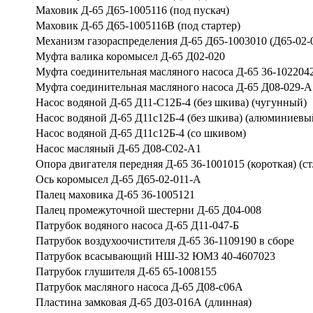
Маховик Д-65 Д65-1005116 (под пускач)
Маховик Д-65 Д65-1005116В (под стартер)
Механизм газораспределения Д-65 Д65-1003010 (Д65-02-0
Муфта валика коромысел Д-65 Д02-020
Муфта соединительная масляного насоса Д-65 36-102204
Муфта соединительная масляного насоса Д-65 Д08-029-А
Насос водяной Д-65 Д11-С12Б-4 (без шкива) (чугунный)
Насос водяной Д-65 Д11с12Б-4 (без шкива) (алюминиевы
Насос водяной Д-65 Д11с12Б-4 (со шкивом)
Насос масляный Д-65 Д08-С02-А1
Опора двигателя передняя Д-65 36-1001015 (короткая) (ст.
Ось коромысел Д-65 Д65-02-011-А
Палец маховика Д-65 36-1005121
Палец промежуточной шестерни Д-65 Д04-008
Патрубок водяного насоса Д-65 Д11-047-Б
Патрубок воздухоочистителя Д-65 36-1109190 в сборе
Патрубок всасывающий НШ-32 ЮМЗ 40-4607023
Патрубок глушителя Д-65 65-1008155
Патрубок масляного насоса Д-65 Д08-с06А
Пластина замковая Д-65 Д03-016А (длинная)